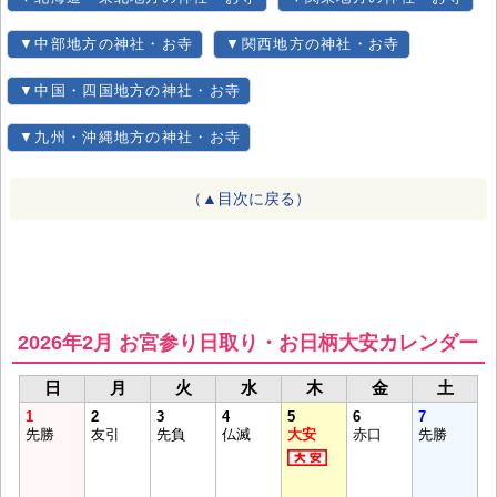
▼中部地方の神社・お寺
▼関西地方の神社・お寺
▼中国・四国地方の神社・お寺
▼九州・沖縄地方の神社・お寺
（▲目次に戻る）
2026年2月 お宮参り日取り・お日柄大安カレンダー
日
月
火
水
木
金
土
1
2
3
4
5
6
7
先勝
友引
先負
仏滅
大安
赤口
先勝