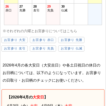
26
27
28
29
30
赤口
先勝
友引
先負
仏滅
※それぞれの六曜とお宮参りについてはこちら
お宮参り 大安
お宮参り 赤口
お宮参り 先勝
お宮参り 友引
お宮参り 先負
お宮参り 仏滅
2026年4月の各大安日（大安吉日）や各土日祝日の休日の
お日柄については、以下のようになっています。お宮参り
の日取り・お日柄のチェックにお使いください。
【2026年4月の
大安日
】
4月3日（金）
大安
4月9日（木）
大安