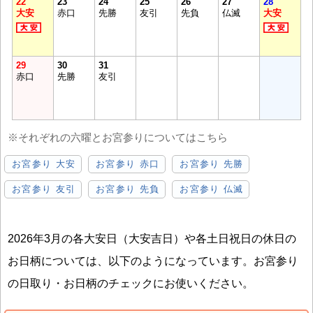
22
23
24
25
26
27
28
大安
赤口
先勝
友引
先負
仏滅
大安
29
30
31
赤口
先勝
友引
※それぞれの六曜とお宮参りについてはこちら
お宮参り 大安
お宮参り 赤口
お宮参り 先勝
お宮参り 友引
お宮参り 先負
お宮参り 仏滅
2026年3月の各大安日（大安吉日）や各土日祝日の休日の
お日柄については、以下のようになっています。お宮参り
の日取り・お日柄のチェックにお使いください。