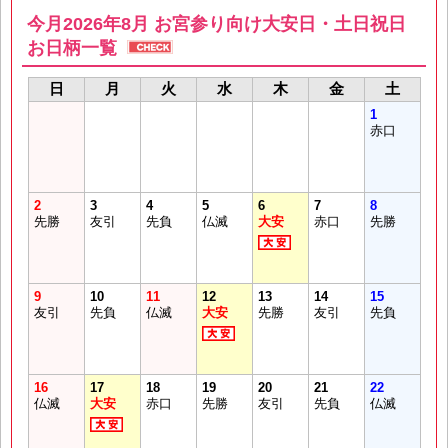
今月2026年8月 お宮参り向け大安日・土日祝日
お日柄一覧
日
月
火
水
木
金
土
1
赤口
2
3
4
5
6
7
8
先勝
友引
先負
仏滅
大安
赤口
先勝
9
10
11
12
13
14
15
友引
先負
仏滅
大安
先勝
友引
先負
16
17
18
19
20
21
22
仏滅
大安
赤口
先勝
友引
先負
仏滅