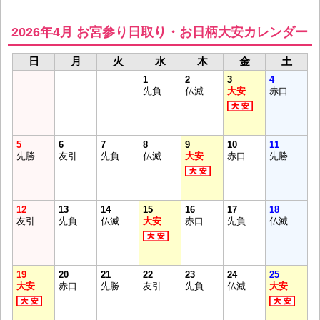
2026年4月 お宮参り日取り・お日柄大安カレンダー
日
月
火
水
木
金
土
1
2
3
4
先負
仏滅
大安
赤口
5
6
7
8
9
10
11
先勝
友引
先負
仏滅
大安
赤口
先勝
12
13
14
15
16
17
18
友引
先負
仏滅
大安
赤口
先負
仏滅
19
20
21
22
23
24
25
大安
赤口
先勝
友引
先負
仏滅
大安