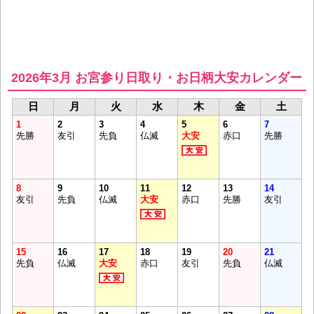
2026年3月 お宮参り日取り・お日柄大安カレンダー
日
月
火
水
木
金
土
1
2
3
4
5
6
7
先勝
友引
先負
仏滅
大安
赤口
先勝
8
9
10
11
12
13
14
友引
先負
仏滅
大安
赤口
先勝
友引
15
16
17
18
19
20
21
先負
仏滅
大安
赤口
友引
先負
仏滅