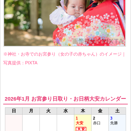
※神社・お寺でのお宮参り（女の子の赤ちゃん）のイメージ｜
写真提供：PIXTA
2026年1月 お宮参り日取り・お日柄大安カレンダー
日
月
火
水
木
金
土
1
2
3
大安
赤口
先勝