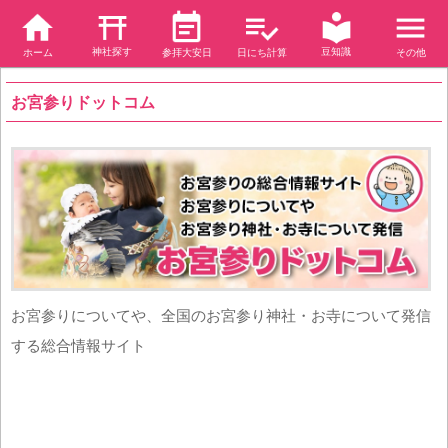
神社探す
豆知識
ホーム
参拝大安日
日にち計算
その他
お宮参りドットコム
お宮参りについてや、全国のお宮参り神社・お寺について発信
する総合情報サイト