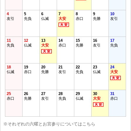
4
5
6
7
8
9
10
友引
先負
仏滅
大安
赤口
先勝
友引
11
12
13
14
15
16
17
先負
仏滅
大安
赤口
先勝
友引
先負
18
19
20
21
22
23
24
仏滅
赤口
先勝
友引
先負
仏滅
大安
25
26
27
28
29
30
31
赤口
先勝
友引
先負
仏滅
大安
赤口
※それぞれの六曜とお宮参りについてはこちら