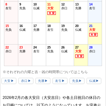
8
9
10
11
12
13
14
友引
先負
仏滅
大安
赤口
先勝
友引
15
16
17
18
19
20
21
先負
仏滅
先勝
友引
先負
仏滅
大安
22
23
24
25
26
27
28
赤口
先勝
友引
先負
仏滅
大安
赤口
※それぞれの六曜と吉・凶の時間帯についてはこちら
大安▶
赤口▶
先勝▶
友引▶
先負▶
仏滅▶
2026年2月の各大安日（大安吉日）や各土日祝日の休日の
お日柄については、以下のようになっています。お宮参り