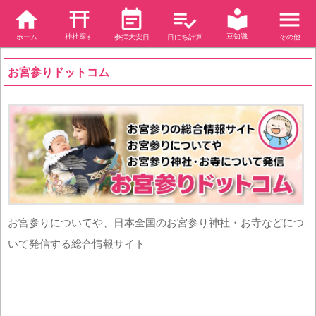
神社探す
豆知識
ホーム
参拝大安日
日にち計算
その他
お宮参りドットコム
お宮参りについてや、日本全国のお宮参り神社・お寺などにつ
いて発信する総合情報サイト