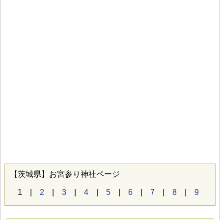
【茨城県】お宮参り神社ページ
1 |
2
|
3
|
4
|
5
|
6
|
7
|
8
|
9