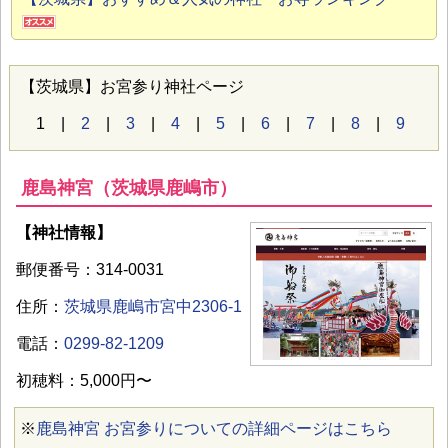
【茨城県】お宮参り神社ページ
1 |
2
|
3
|
4
|
5
|
6
|
7
|
8
|
9
鹿島神宮（茨城県鹿嶋市）
【神社情報】
郵便番号：314-0031
住所：
茨城県鹿嶋市宮中2306-1
電話：
0299-82-1209
初穂料：5,000円〜
※
鹿島神宮 お宮参りについての詳細ページはこちら