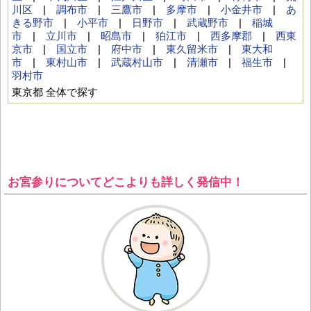
川区
|
調布市
|
三鷹市
|
多摩市
|
小金井市
|
あ
きる野市
|
小平市
|
日野市
|
武蔵野市
|
稲城
市
|
立川市
|
昭島市
|
狛江市
|
西多摩郡
|
西東
京市
|
国立市
|
府中市
|
東久留米市
|
東大和
市
|
東村山市
|
武蔵村山市
|
清瀬市
|
福生市
|
羽村市
東京都 全体で探す
お宮参りについてどこよりも詳しく発信中！