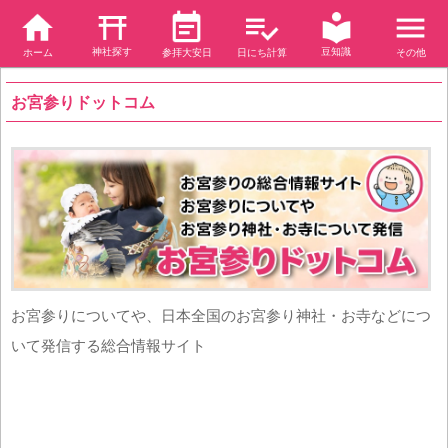
神社探す
豆知識
ホーム
参拝大安日
日にち計算
その他
お宮参りドットコム
お宮参りについてや、日本全国のお宮参り神社・お寺などにつ
いて発信する総合情報サイト