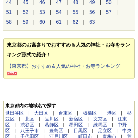
44
|
45
|
46
|
47
|
48
|
49
|
50
|
51
|
52
|
53
|
54
|
55
|
56
|
57
|
58
|
59
|
60
|
61
|
62
|
63
東京都のお宮参り
でおすすめ＆人気の神社・お寺をラン
キング形式で紹介！
【東京都】おすすめ＆人気の神社・お寺ランキング
東京都内の地域名で探す
世田谷区
|
大田区
|
台東区
|
板橋区
|
港区
|
杉
並区
|
北区
|
品川区
|
新宿区
|
文京区
|
江東
区
|
渋谷区
|
葛飾区
|
墨田区
|
練馬区
|
中野
区
|
八王子市
|
豊島区
|
目黒区
|
足立区
|
中央
区
|
千代田区
|
江戸川区
|
町田市
|
青梅市
|
荒