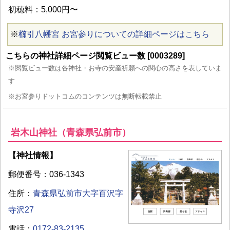
初穂料：5,000円〜
※
櫛引八幡宮 お宮参りについての詳細ページはこちら
こちらの神社詳細ページ閲覧ビュー数 [0003289]
※閲覧ビュー数は各神社・お寺の安産祈願への関心の高さを表していま
す
※お宮参りドットコムのコンテンツは無断転載禁止
岩木山神社（青森県弘前市）
【神社情報】
郵便番号：036-1343
住所：
青森県弘前市大字百沢字
寺沢27
電話：
0172-83-2135