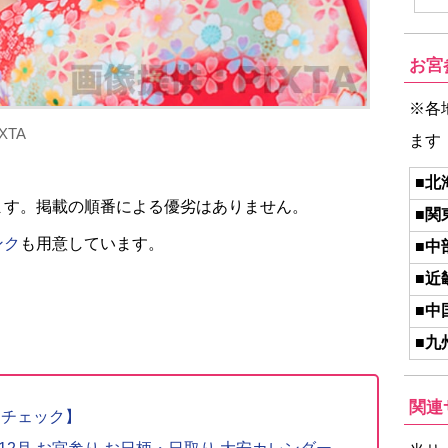
お宮
※各
TA
ます
■北
ます。掲載の順番による優劣はありません。
■関
ンク
も用意しています。
■中
■近
■中
■九
関連
りチェック】