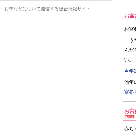
・お寺などについて発信する総合情報サイト
お宮
お宮
「う
んだ
い。
今年
他年
宮参
お宮
赤ち