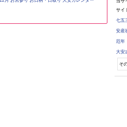
〜12月 お宮参り お日柄・日取り 大安カレンダー
当サ
サイ
七五
安産
厄年
大安
そ