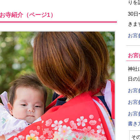
りを
30
お寺紹介（ページ1）
きま
お宮
お宮
神社
日の
お宮
お宮
お宮
書き
そ