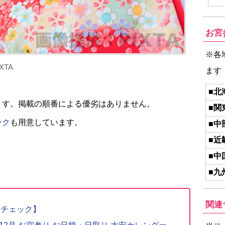
お宮
※各
TA
ます
■北
ます。掲載の順番による優劣はありません。
■関
ンク
も用意しています。
■中
■近
■中
■九
関連
りチェック】