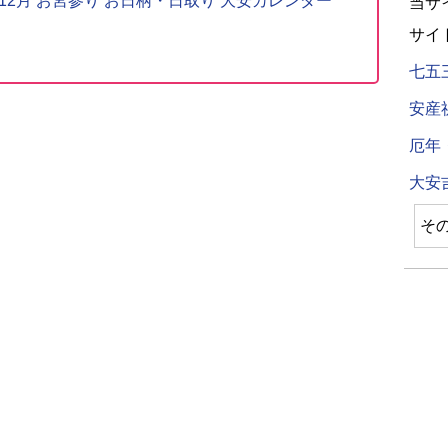
〜12月 お宮参り お日柄・日取り 大安カレンダー
当サ
サイ
七五
安産
厄年
大安
そ