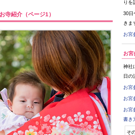
りを
30
お寺紹介（ページ1）
きま
お宮
お宮
神社
日の
お宮
お宮
お宮
書き
そ