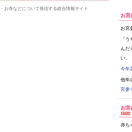
・お寺などについて発信する総合情報サイト
お宮
お宮
「う
んだ
い。
今年
他年
宮参
お宮
赤ち