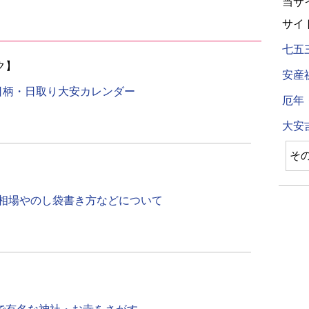
当サ
サイ
七五
ク】
安産
お日柄・日取り大安カレンダー
厄年
大安
そ
）相場やのし袋書き方などについて