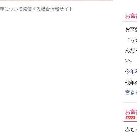
寺について発信する総合情報サイト
お宮
お宮
「う
んだ
い。
今年
他年
宮参
お宮
赤ち