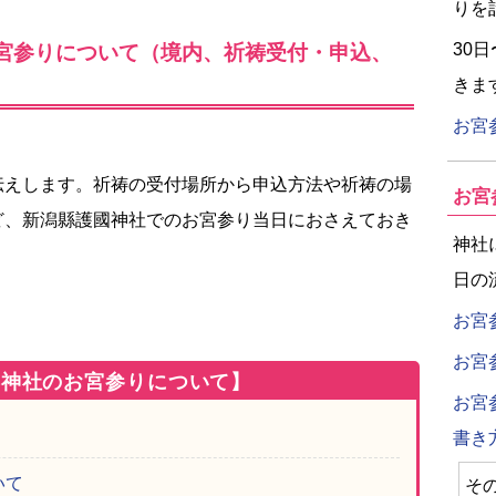
りを
30
宮参りについて（境内、祈祷受付・申込、
きま
お宮
伝えします。祈祷の受付場所から申込方法や祈祷の場
お宮
ど、新潟縣護國神社でのお宮参り当日におさえておき
神社
日の
お宮
お宮
國神社のお宮参りについて】
お宮
書き
いて
そ