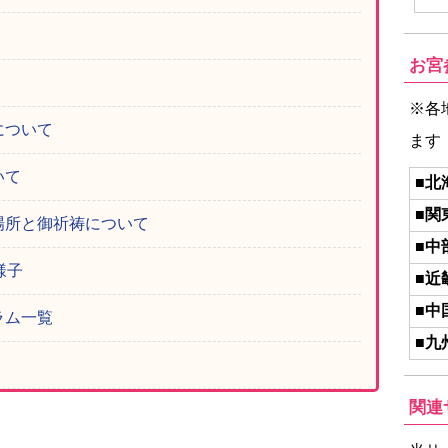
お宮
※各
について
ます
いて
■北
■関
場所と御祈祷について
■中
様子
■近
■中
ラム一覧
■九
関連