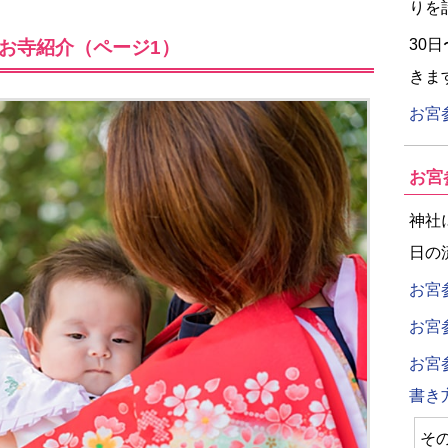
りを
30
お寺紹介（ページ1）
きま
お宮
お宮
神社
日の
お宮
お宮
お宮
書き
そ