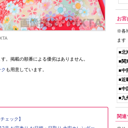
お宮
※各
TA
ます
■北
ます。掲載の順番による優劣はありません。
■関
ンク
も用意しています。
■中
■近
■中
■九
関連
りチェック】