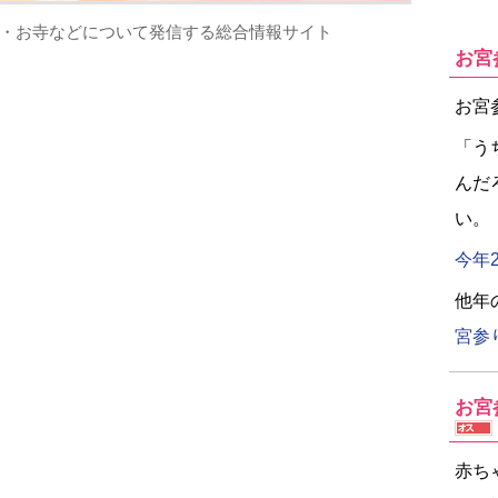
・お寺などについて発信する総合情報サイト
お宮
お宮
「う
んだ
い。
今年
他年
宮参
お宮
赤ち