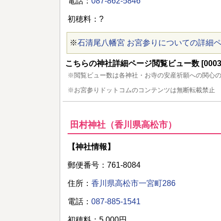
電話：
087-862-5846
初穂料：?
※
石清尾八幡宮 お宮参りについての詳細
こちらの神社詳細ページ閲覧ビュー数 [00037
※閲覧ビュー数は各神社・お寺の安産祈願への関心
※お宮参りドットコムのコンテンツは無断転載禁止
田村神社（香川県高松市）
【神社情報】
郵便番号：761-8084
住所：
香川県高松市一宮町286
電話：
087-885-1541
初穂料：5,000円