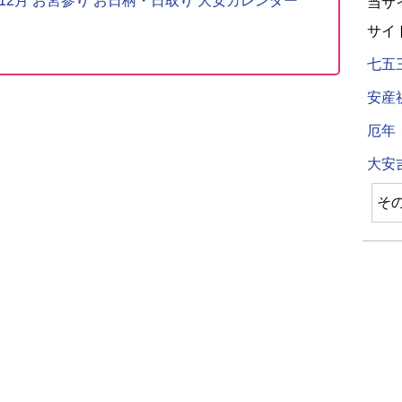
〜12月 お宮参り お日柄・日取り 大安カレンダー
当サ
サイ
七五
安産
厄年
大安
そ