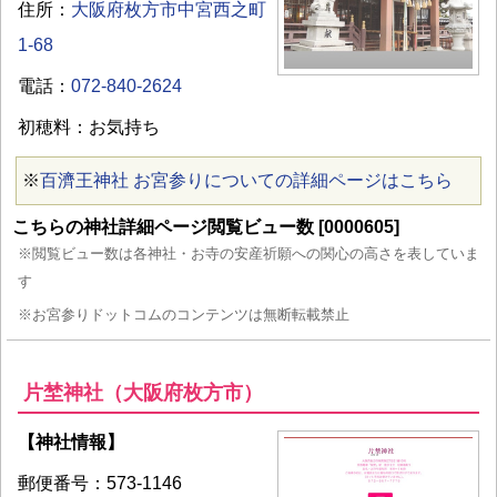
住所：
大阪府枚方市中宮西之町
1-68
電話：
072-840-2624
初穂料：お気持ち
※
百濟王神社 お宮参りについての詳細ページはこちら
こちらの神社詳細ページ閲覧ビュー数 [0000605]
※閲覧ビュー数は各神社・お寺の安産祈願への関心の高さを表していま
す
※お宮参りドットコムのコンテンツは無断転載禁止
​片埜神社（大阪府枚方市）
【神社情報】
郵便番号：573-1146