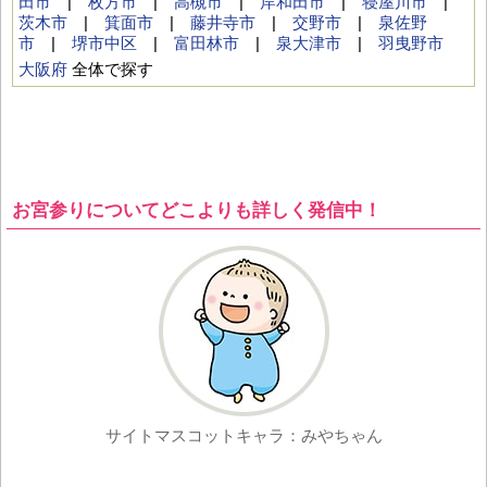
田市
|
枚方市
|
高槻市
|
岸和田市
|
寝屋川市
|
茨木市
|
箕面市
|
藤井寺市
|
交野市
|
泉佐野
市
|
堺市中区
|
富田林市
|
泉大津市
|
羽曳野市
大阪府
全体で探す
お宮参りについてどこよりも詳しく発信中！
サイトマスコットキャラ：みやちゃん