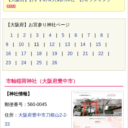
【大阪府】お宮参り神社ページ
1
|
2
|
3
|
4
|
5
|
6
|
7
|
8
|
9
|
10
| 11 |
12
|
13
|
14
|
15
|
16
|
17
|
18
|
19
|
20
|
21
|
22
|
23
|
24
|
25
|
26
市軸稲荷神社（大阪府豊中市）
【神社情報】
郵便番号：560-0045
住所：
大阪府豊中市刀根山2-2-
33