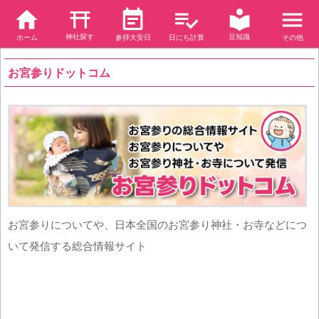
神社探す
豆知識
ホーム
参拝大安日
日にち計算
その他
お宮参りドットコム
お宮参りについてや、日本全国のお宮参り神社・お寺などにつ
いて発信する総合情報サイト