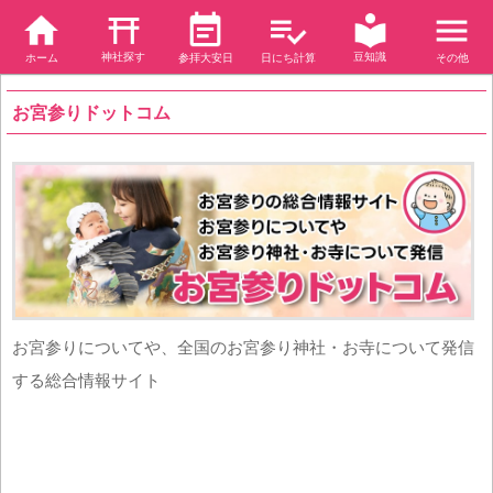
神社探す
豆知識
ホーム
参拝大安日
日にち計算
その他
お宮参りドットコム
お宮参りについてや、全国のお宮参り神社・お寺について発信
する総合情報サイト