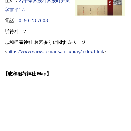
住所：
岩手県紫波郡紫波町升沢
字前平17-1
電話：
019-673-7608
祈祷料：?
志和稲荷神社 お宮参りに関するページ
<
https://www.shiwa-oinarisan.jp/pray/index.html
>
【志和稲荷神社 Map】