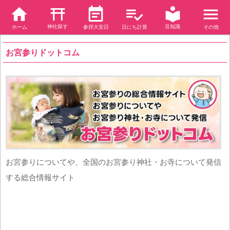
神社探す
豆知識
ホーム
参拝大安日
日にち計算
その他
お宮参りドットコム
お宮参りについてや、全国のお宮参り神社・お寺について発信
する総合情報サイト