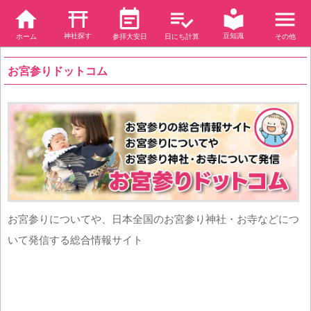
神社探す
豆知識
ホーム
参拝大安日
日にち計算
その他
お宮参りドットコム
お宮参りについてや、日本全国のお宮参り神社・お寺などにつ
いて発信する総合情報サイト