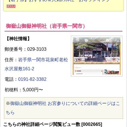
御嶽山御嶽神明社（岩手県一関市）
【神社情報】
郵便番号：029-3103
住所：
岩手県一関市花泉町老松
水沢屋敷161-2
電話：
0191-82-3382
初穂料：5,000円〜
※
御嶽山御嶽神明社 お宮参りについての詳細ページはこ
ちら
こちらの神社詳細ページ閲覧ビュー数 [0002665]