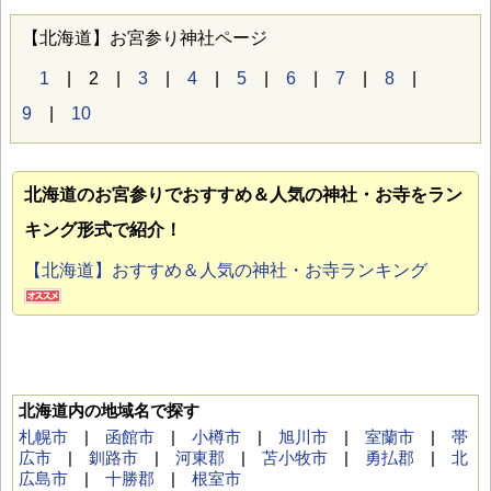
【北海道】お宮参り神社ページ
1
| 2 |
3
|
4
|
5
|
6
|
7
|
8
|
9
|
10
北海道のお宮参り
でおすすめ＆人気の神社・お寺をラン
キング形式で紹介！
【北海道】おすすめ＆人気の神社・お寺ランキング
北海道内の地域名で探す
札幌市
|
函館市
|
小樽市
|
旭川市
|
室蘭市
|
帯
広市
|
釧路市
|
河東郡
|
苫小牧市
|
勇払郡
|
北
広島市
|
十勝郡
|
根室市