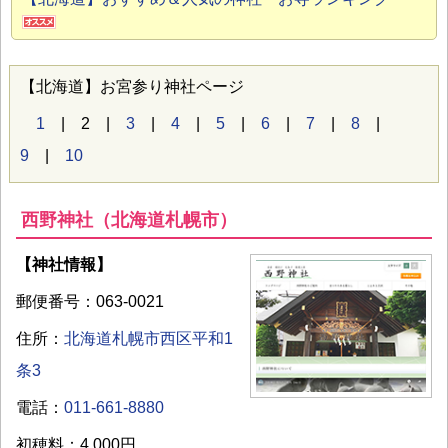
【北海道】お宮参り神社ページ
1
| 2 |
3
|
4
|
5
|
6
|
7
|
8
|
9
|
10
西野神社（北海道札幌市）
【神社情報】
郵便番号：063-0021
住所：
北海道札幌市西区平和1
条3
電話：
011-661-8880
初穂料：4,000円