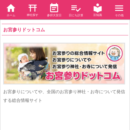
神社探す
豆知識
ホーム
参拝大安日
日にち計算
その他
お宮参りドットコム
お宮参りについてや、全国のお宮参り神社・お寺について発信
する総合情報サイト