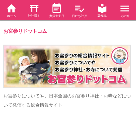
神社探す
豆知識
ホーム
参拝大安日
日にち計算
その他
お宮参りドットコム
お宮参りについてや、日本全国のお宮参り神社・お寺などにつ
いて発信する総合情報サイト