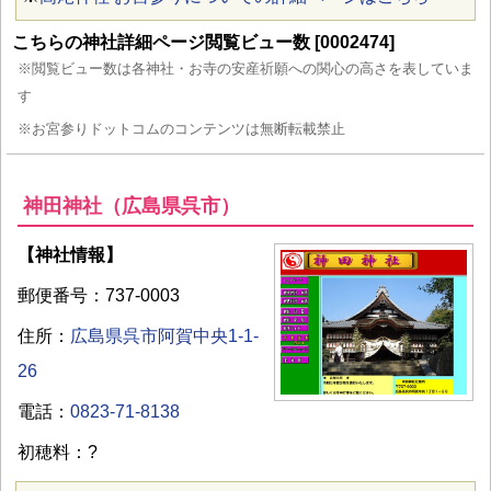
こちらの神社詳細ページ閲覧ビュー数 [0002474]
※閲覧ビュー数は各神社・お寺の安産祈願への関心の高さを表していま
す
※お宮参りドットコムのコンテンツは無断転載禁止
神田神社（広島県呉市）
【神社情報】
郵便番号：737-0003
住所：
広島県呉市阿賀中央1-1-
26
電話：
0823-71-8138
初穂料：?