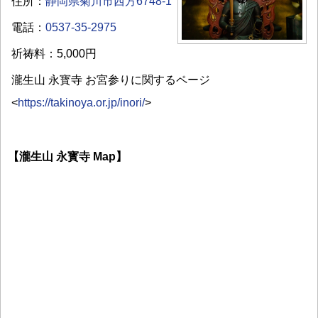
住所：
静岡県菊川市西方6748-1
電話：
0537-35-2975
祈祷料：5,000円
瀧生山 永寳寺 お宮参りに関するページ
<
https://takinoya.or.jp/inori/
>
【瀧生山 永寳寺 Map】